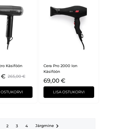
tro Käsiföön
Cera Pro 2000 Ion
Käsiföön
 €
265,00 €
69,00 €
A OSTUKORVI
LISA OSTUKORVI

Järgmine
2
3
4