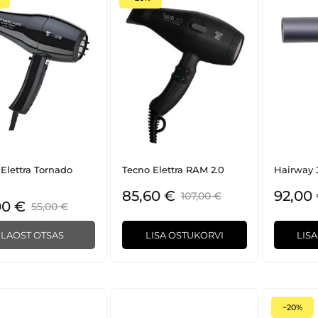
Elettra Tornado
Tecno Elettra RAM 2.0
Hairway 
85,60 €
92,00
107,00 €
00 €
55,00 €
LAOST OTSAS
LISA OSTUKORVI
LIS
−20%