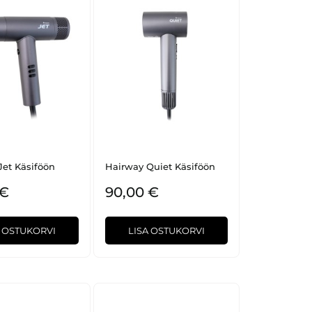
Jet Käsiföön
Hairway Quiet Käsiföön
 €
90,00 €
A OSTUKORVI
LISA OSTUKORVI