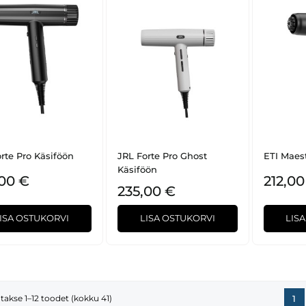
rte Pro Käsiföön
JRL Forte Pro Ghost
ETI Maes
Käsiföön
,00 €
212,00
235,00 €
ISA OSTUKORVI
LISA OSTUKORVI
LIS
takse 1–12 toodet (kokku 41)
1