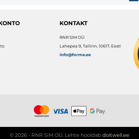
 KONTO
KONTAKT
RNR SIM OÜ
to
Lahepea 9, Tallinn, 10617, Eesti
info@forme.ee
© 2026 - RNR SIM OÜ. Lehte hooldab
doitwell.ee