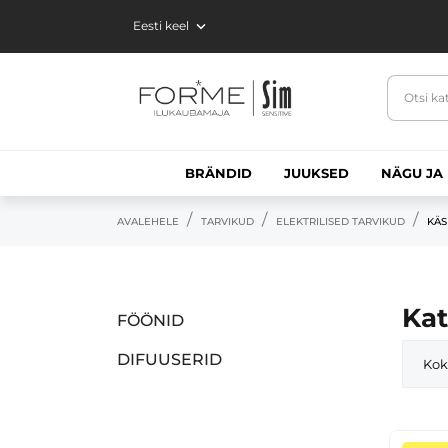

Eesti keel
BRÄNDID
JUUKSED
NÄGU JA
AVALEHELE
TARVIKUD
ELEKTRILISED TARVIKUD
KÄS
Kat
FÖÖNID
DIFUUSERID
Kok