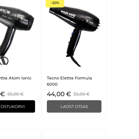
−20%
ttra Atom Ionic
Tecno Elettra Formula
6000
 €
44,00 €
55,00 €
55,00 €
A OSTUKORVI
LAOST OTSAS