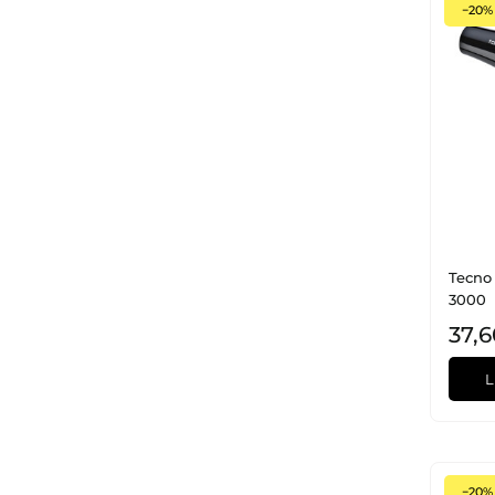
−20%
Tecno 
3000
37,6
L
−20%