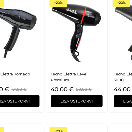
−20%
−20%
Elettra Tornado
Tecno Elettra Level
Tecno Ele
Premium
3000
0 €
40,00 €
44,00
47,00 €
50,00 €
ISA OSTUKORVI
LISA OSTUKORVI
LIS
−20%