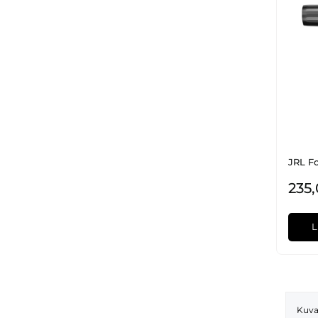
JRL Fo
235
L
Kuva